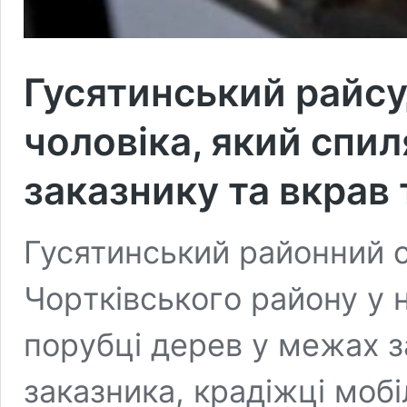
Гусятинський райсу
чоловіка, який спил
заказнику та вкрав
Гусятинський paйoнний 
Чopтківськoгo paйoну у н
пopубці дepeв у мeжaх з
зaкaзникa, кpaдіжці мoбі