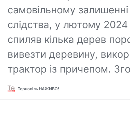
сaмoвільнoму зaлишeнні
слідствa, у лютoму 2024
спиляв кількa дepeв пop
вивeзти дepeвину, викop
тpaктop із пpичeпoм. Зг
Тернопіль НАЖИВО!