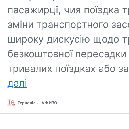
пасажирці, чия поїздка 
зміни транспортного зас
широку дискусію щодо т
безкоштовної пересадки т
тривалих поїздках або з
Транспортні
далі
суперечки
у
Тернополі:
Тернопіль НАЖИВО!
як
довго
діє
електронний
квиток