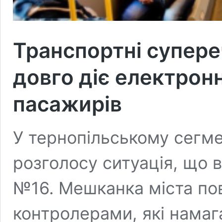
Транспортні супере
довго діє електрон
пасажирів
У тернопільському сегме
розголосу ситуація, що 
№16. Мешканка міста пов
контролерами, які нама