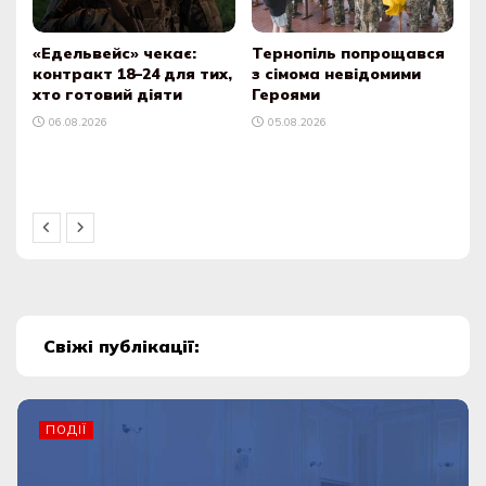
львейс» чекає:
Тернопіль попрощався
Поверненн
ракт 18–24 для тих,
з сімома невідомими
відповідал
готовий діяти
Героями
Побратими
тебе!
8.2026
05.08.2026
05.08.2026
Свіжі публікації:
ПОДІЇ