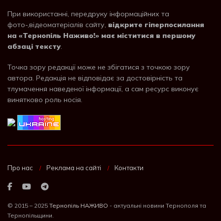
При використанні, передруку інформаційних та
фото-,відеоматеріалів сайту,
відкрите гіперпосилання
на «Тернопіль Наживо!» має міститися в першому
абзаці тексту
.
Точка зору редакції може не збігатися з точкою зору
автора. Редакція не відповідає за достовірність та
тлумачення наведеної інформації, а сам ресурс виконує
винятково роль носія.
Про нас
Реклама на сайті
Контакти
© 2015 – 2025
Тернопіль НАЖИВО
- актуальні новини Тернополя та
Тернопільщини.