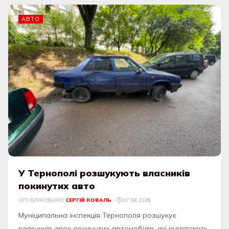
АВТО
У Тернополі розшукують власників
покинутих авто
ОПУБЛІКОВАНО
СЕРГІЙ КОВАЛЬ
07.08.2026
Муніципальна інспекція Тернополя розшукує
власників двох покинутих автомобілів, які підлягають