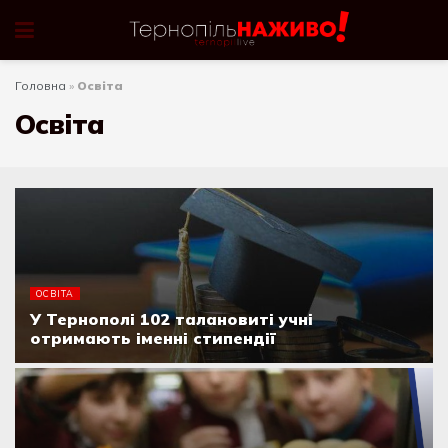
Головна
»
Освіта
Освіта
ОСВІТА
У Тернополі 102 талановиті учні
отримають іменні стипендії
07.08.2026