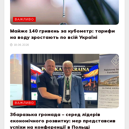
ВАЖЛИВО
Мaйже 140 гривень зa кубометр: тaрифи
нa воду зростaють по всій Укрaїні
18.06.2026
ВАЖЛИВО
Збаразька громада – серед лідерів
економічного розвитку: мер представсив
успіхи на конференції в Польщі