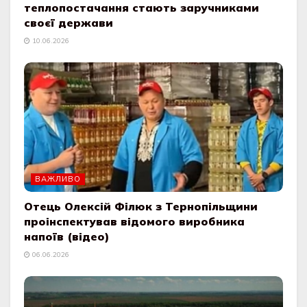
теплопостачання стають заручниками
своєї держави
10.06.2026
ВАЖЛИВО
Отець Олексій Філюк з Тернопільщини
проінспектував відомого виробника
напоїв (відео)
06.06.2026