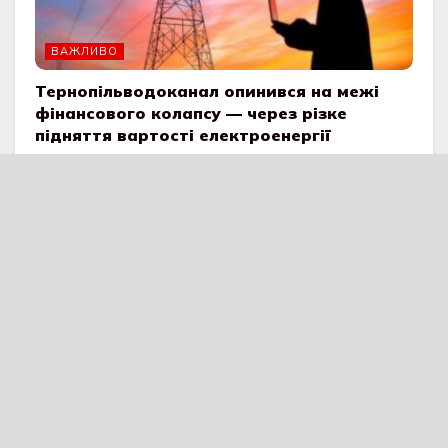
ВАЖЛИВО
Тернопільводоканал опинився на межі
фінансового колапсу — через різке
підняття вартості електроенергії
03.06.2026
ВАЖЛИВО
Масштабне подорожчання води з 1
червня: у Києві, Дніпрі та Одесі тарифи
зростуть у кілька разів