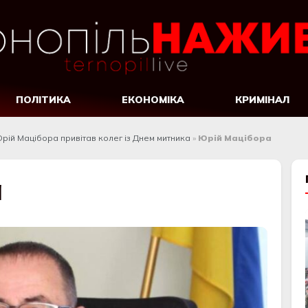
ПОЛІТИКА
ЕКОНОМІКА
КРИМІНАЛ
рій Мацібора привітав колег із Днем митника
»
Юрій Мацібора
а