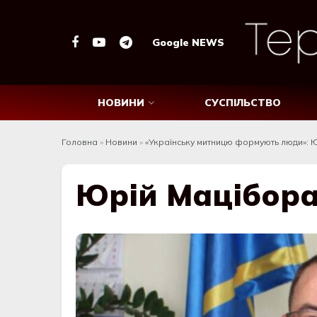
Google NEWS
НОВИНИ
СУСПІЛЬСТВО
Головна
»
Новини
»
«Українську митницю формують люди»: Ю
Юрій Мацібор