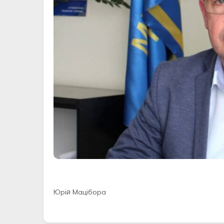
Юрій Мацібора