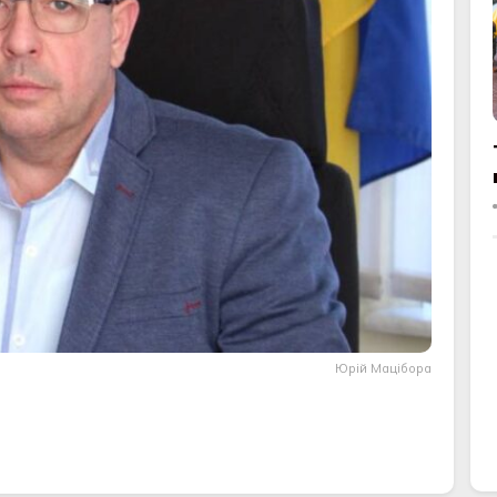
Юрій Мацібора