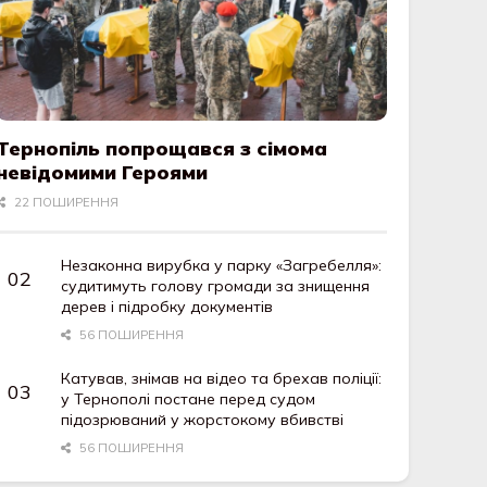
Тернопіль попрощався з сімома
невідомими Героями
22 ПОШИРЕННЯ
Незаконна вирубка у парку «Загребелля»:
судитимуть голову громади за знищення
дерев і підробку документів
56 ПОШИРЕННЯ
Катував, знімав на відео та брехав поліції:
у Тернополі постане перед судом
підозрюваний у жорстокому вбивстві
56 ПОШИРЕННЯ