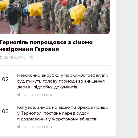
Тернопіль попрощався з сімома
невідомими Героями
22 ПОШИРЕННЯ
Незаконна вирубка у парку «Загребелля»:
судитимуть голову громади за знищення
дерев і підробку документів
57 ПОШИРЕННЯ
Катував, знімав на відео та брехав поліції:
у Тернополі постане перед судом
підозрюваний у жорстокому вбивстві
57 ПОШИРЕННЯ