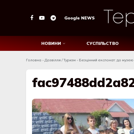
Google NEWS
НОВИНИ
СУСПІЛЬСТВО
Головна
»
Дозвілля / Туризм
»
Безцінний експонат: до музе
fac97488dd2a8