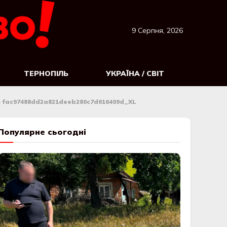
9 Серпня, 2026
ТЕРНОПІЛЬ
УКРАЇНА / СВІТ
»
fac97488dd2a821deeb280c7d616409d_XL
d_XL
Популярне сьогодні