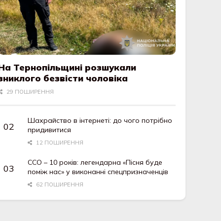
На Тернопільщині розшукали
зниклого безвісти чоловіка
29 ПОШИРЕННЯ
Шахрайство в інтернеті: до чого потрібно
придивитися
12 ПОШИРЕННЯ
ССО – 10 років: легендарна «Пісня буде
поміж нас» у виконанні спецпризначенців
62 ПОШИРЕННЯ