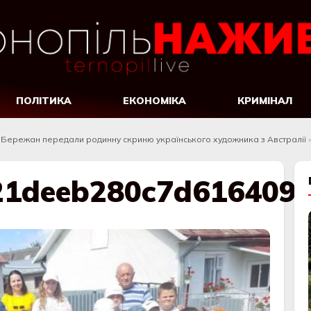
ПОЛІТИКА
ЕКОНОМІКА
КРИМІНАЛ
ю Бережан передали родинну скриню українського художника з Австралії
21deeb280c7d616409