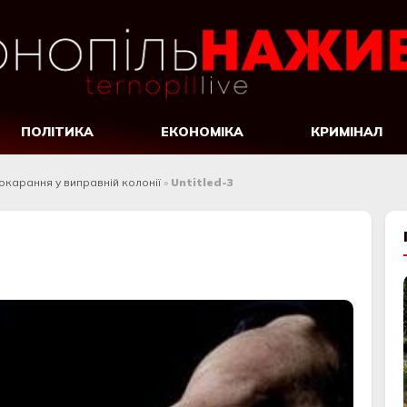
ПОЛІТИКА
ЕКОНОМІКА
КРИМІНАЛ
окарання у виправній колонії
»
Untitled-3