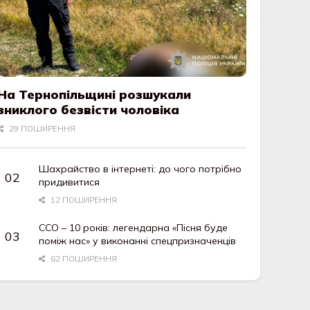
На Тернопільщині розшукали
зниклого безвісти чоловіка
29 ПОШИРЕННЯ
Шахрайство в інтернеті: до чого потрібно
придивитися
12 ПОШИРЕННЯ
ССО – 10 років: легендарна «Пісня буде
поміж нас» у виконанні спецпризначенців
62 ПОШИРЕННЯ