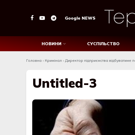
Google NEWS
НОВИНИ
СУСПІЛЬСТВО
Головна
»
Кримінал
»
Директор підприємства відбуватиме п
Untitled-3