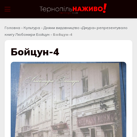
Головна
»
Культура
»
Днями видавництво «Джура» репрезентувало
книгу Любомири Бойцун
»
Бойцун-4
Бойцун-4