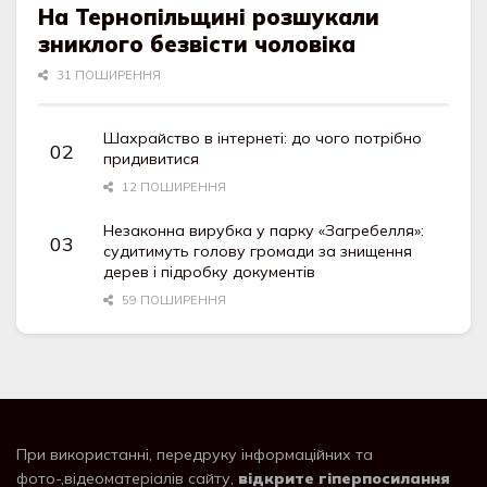
На Тернопільщині розшукали
зниклого безвісти чоловіка
31 ПОШИРЕННЯ
Шахрайство в інтернеті: до чого потрібно
придивитися
12 ПОШИРЕННЯ
Незаконна вирубка у парку «Загребелля»:
судитимуть голову громади за знищення
дерев і підробку документів
59 ПОШИРЕННЯ
При використанні, передруку інформаційних та
фото-,відеоматеріалів сайту,
відкрите гіперпосилання