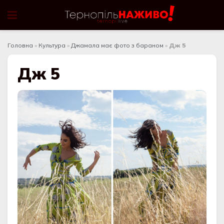
Головна
»
Культура
»
Джамала має фото з бараном
»
Дж 5
Дж 5