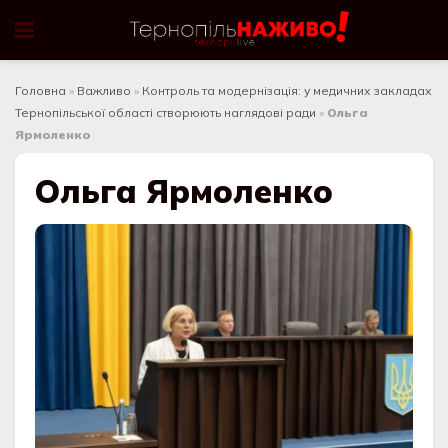
Головна
»
Важливо
»
Контроль та модернізація: у медичних закладах
Тернопільської області створюють наглядові ради
»
Ольга
Ярмоленко
Ольга Ярмоленко