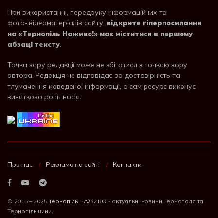
При використанні, передруку інформаційних та
фото-,відеоматеріалів сайту,
відкрите гіперпосилання
на «Тернопіль Наживо!» має міститися в першому
абзаці тексту
.
Точка зору редакції може не збігатися з точкою зору
автора. Редакція не відповідає за достовірність та
тлумачення наведеної інформації, а сам ресурс виконує
винятково роль носія.
Про нас
Реклама на сайті
Контакти
© 2015 – 2025
Тернопіль НАЖИВО
- актуальні новини Тернополя та
Тернопільщини.