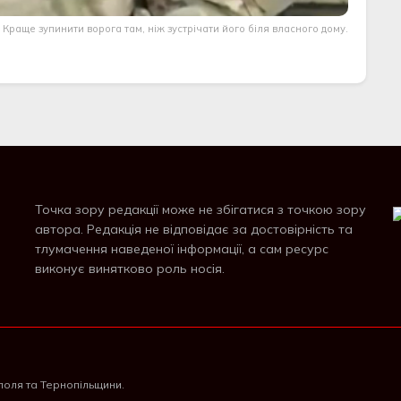
Краще зупинити ворога там, ніж зустрічати його біля власного дому.
Точка зору редакції може не збігатися з точкою зору
автора. Редакція не відповідає за достовірність та
тлумачення наведеної інформації, а сам ресурс
виконує винятково роль носія.
поля та Тернопільщини.