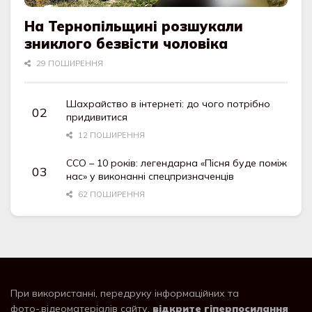
На Тернопільщині розшукали
зниклого безвісти чоловіка
29 ПОШИРЕННЯ
Шахрайство в інтернеті: до чого потрібно
придивитися
12 ПОШИРЕННЯ
ССО – 10 років: легендарна «Пісня буде поміж
нас» у виконанні спецпризначенців
62 ПОШИРЕННЯ
При використанні, передруку інформаційних та
фото-,відеоматеріалів сайту,
відкрите гіперпосилання