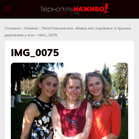
Головна
»
Новини
»
Леся Наконечна: «Мама нас порівнює із трьома
деревами у лісі»
»
IMG_0075
IMG_0075