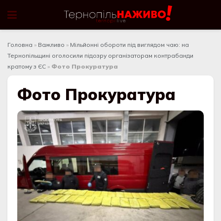
Головна
»
Важливо
»
Мільйонні обороти під виглядом чаю: на
Тернопільщині оголосили підозру організаторам контрабанди
кратому з ЄС
»
Фото Прокуратура
Фото Прокуратура