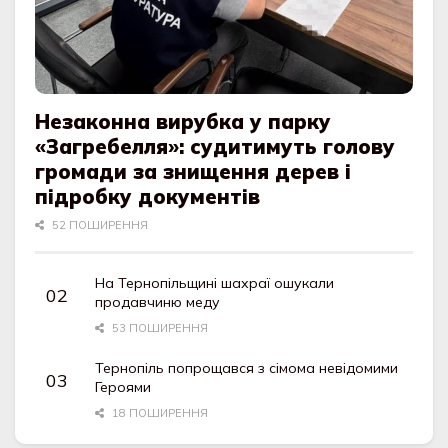
Незаконна вирубка у парку
«Загребелля»: судитимуть голову
громади за знищення дерев і
підробку документів
52 ПОШИРЕННЯ
На Тернопільщині шахраї ошукали
продавчиню меду
53 ПОШИРЕННЯ
Тернопіль попрощався з сімома невідомими
Героями
18 ПОШИРЕННЯ