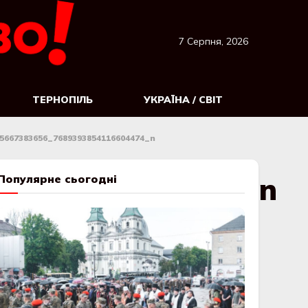
7 Серпня, 2026
ТЕРНОПІЛЬ
УКРАЇНА / СВІТ
5667383656_7689393854116604474_n
393854116604474_n
Популярне сьогодні