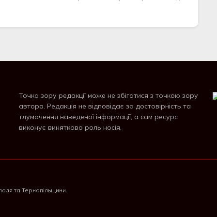
Точка зору редакції може не збігатися з точкою зору
автора. Редакція не відповідає за достовірність та
тлумачення наведеної інформації, а сам ресурс
виконує винятково роль носія.
поля та Тернопільщини.