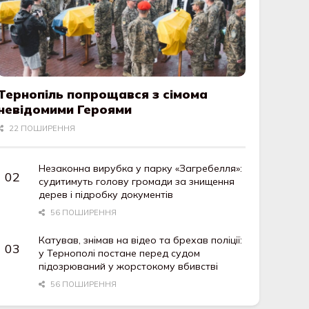
Тернопіль попрощався з сімома
невідомими Героями
22 ПОШИРЕННЯ
Незаконна вирубка у парку «Загребелля»:
судитимуть голову громади за знищення
дерев і підробку документів
56 ПОШИРЕННЯ
Катував, знімав на відео та брехав поліції:
у Тернополі постане перед судом
підозрюваний у жорстокому вбивстві
56 ПОШИРЕННЯ