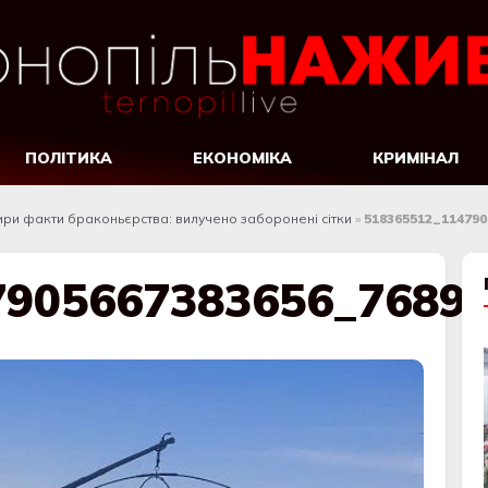
ПОЛІТИКА
ЕКОНОМІКА
КРИМІНАЛ
ири факти браконьєрства: вилучено заборонені сітки
»
518365512_114790
7905667383656_7689