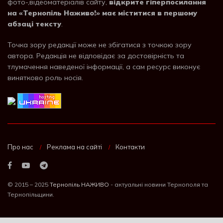
фото-,відеоматеріалів сайту,
відкрите гіперпосилання
на «Тернопіль Наживо!» має міститися в першому
абзаці тексту
.
Точка зору редакції може не збігатися з точкою зору
автора. Редакція не відповідає за достовірність та
тлумачення наведеної інформації, а сам ресурс виконує
винятково роль носія.
Про нас
Реклама на сайті
Контакти
© 2015 – 2025
Тернопіль НАЖИВО
- актуальні новини Тернополя та
Тернопільщини.