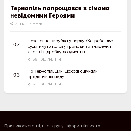
Тернопіль попрощався з сімома
невідомими Героями
21 ПОШИРЕННЯ
Незаконна вирубка у парку «Загребелля»:
судитимуть голову громади за знищення
дерев і підробку документів
56 ПОШИРЕННЯ
На Тернопільщині шахраї ошукали
продавчиню меду
54 ПОШИРЕННЯ
При використанні, передруку інформаційних та