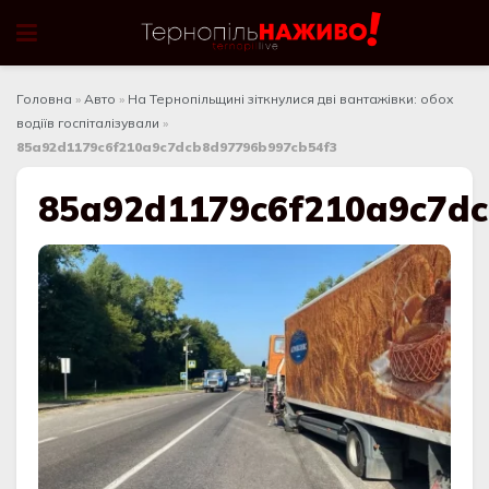
Головна
»
Авто
»
На Тернопільщині зіткнулися дві вантажівки: обох
водіїв госпіталізували
»
85a92d1179c6f210a9c7dcb8d97796b997cb54f3
85a92d1179c6f210a9c7d