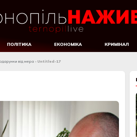
ПОЛІТИКА
ЕКОНОМІКА
КРИМІНАЛ
подарунки від мера
»
Untitled-17