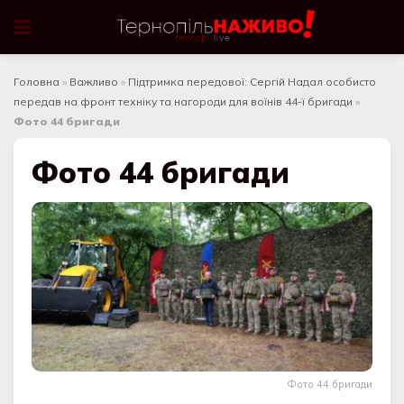
Головна
»
Важливо
»
Підтримка передової: Сергій Надал особисто
передав на фронт техніку та нагороди для воїнів 44-ї бригади
»
Фото 44 бригaди
Фото 44 бригaди
Фото 44 бригaди