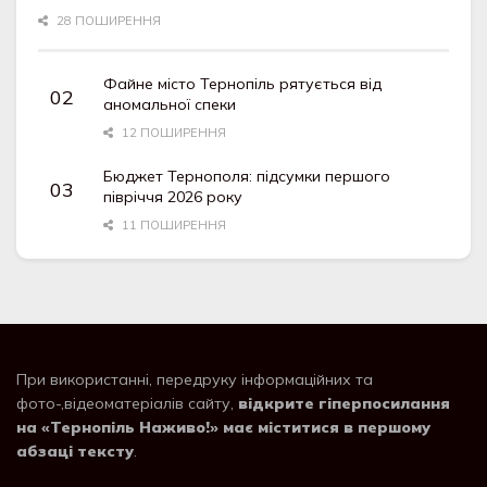
28 ПОШИРЕННЯ
Файне місто Тернопіль рятується від
аномальної спеки
12 ПОШИРЕННЯ
Бюджет Тернополя: підсумки першого
півріччя 2026 року
11 ПОШИРЕННЯ
При використанні, передруку інформаційних та
фото-,відеоматеріалів сайту,
відкрите гіперпосилання
на «Тернопіль Наживо!» має міститися в першому
абзаці тексту
.