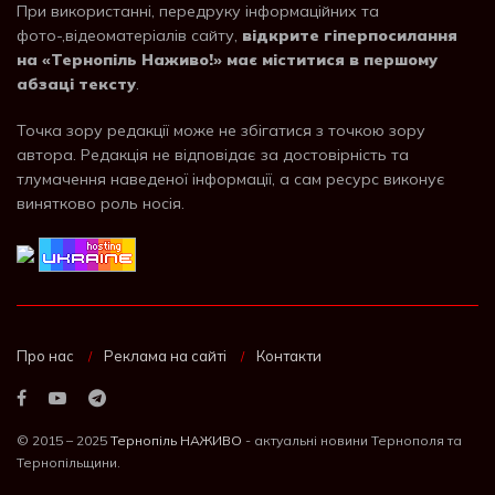
При використанні, передруку інформаційних та
фото-,відеоматеріалів сайту,
відкрите гіперпосилання
на «Тернопіль Наживо!» має міститися в першому
абзаці тексту
.
Точка зору редакції може не збігатися з точкою зору
автора. Редакція не відповідає за достовірність та
тлумачення наведеної інформації, а сам ресурс виконує
винятково роль носія.
Про нас
Реклама на сайті
Контакти
© 2015 – 2025
Тернопіль НАЖИВО
- актуальні новини Тернополя та
Тернопільщини.