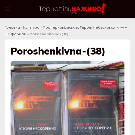
Головна
»
Культура
»
Про тернопільських Героїв Небесної сотні — у
3D-форматі
»
Poroshenkivna-(38)
Poroshenkivna-(38)