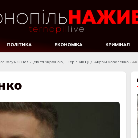
ПОЛІТИКА
ЕКОНОМІКА
КРИМІНАЛ
розколу між Польщею та Україною, – керівник ЦПД Андрій Коваленко
»
Ан
нко