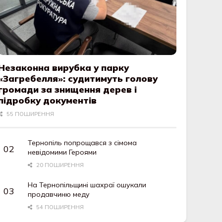
Незаконна вирубка у парку
«Загребелля»: судитимуть голову
громади за знищення дерев і
підробку документів
55 ПОШИРЕННЯ
Тернопіль попрощався з сімома
невідомими Героями
20 ПОШИРЕННЯ
На Тернопільщині шахраї ошукали
продавчиню меду
54 ПОШИРЕННЯ