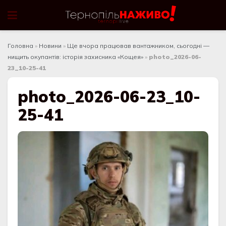
Головна
»
Новини
»
Ще вчора працював вантажником, сьогодні —
нищить окупантів: історія захисника «Кощея»
»
photo_2026-06-
23_10-25-41
photo_2026-06-23_10-
25-41