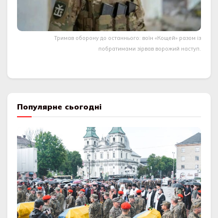
Тримав оборону до останнього: воїн «Кощей» разом із
побратимами зірвав ворожий наступ.
Популярне сьогодні