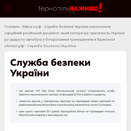
Головна
»
Війна з рф
»
Служба безпеки України перехопила
офіційний російський документ, який заперечує причетність України
до удару по автобусу з білоруськими громадянами в Брянській
області рф
»
Служба безпеки України
Служба безпеки
України