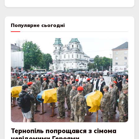
Популярне сьогодні
Тернопіль попрощався з сімома
невідомими Героями