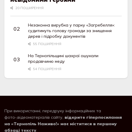
20 ПОШИРЕННЯ
Незаконна вирубка у парку «Загребелля»:
судитимуть голову громади за знищення
дерев і підробку документів
55 ПОШИРЕННЯ
На Тернопільщині шахраї ошукали
продавчиню меду
54 ПОШИРЕННЯ
При використанні, передруку інформаційних та
фото-,відеоматеріалів сайту,
відкрите гіперпосилання
на «Тернопіль Наживо!» має міститися в першому
абзаці тексту
.