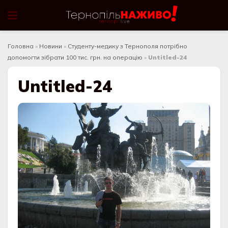
Головна
»
Новини
»
Студенту-медику з Тернополя потрібно
допомогти зібрати 100 тис. грн. на операцію
»
Untitled-24
Untitled-24