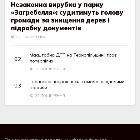
Незаконна вирубка у парку
«Загребелля»: судитимуть голову
громади за знищення дерев і
підробку документів
57 ПОШИРЕННЯ
Масштабна ДТП на Тернопільщині: троє
потерпілих
10 ПОШИРЕННЯ
Тернопіль попрощався з сімома невідомими
Героями
22 ПОШИРЕННЯ
При використанні, передруку інформаційних та