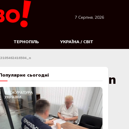
7 Серпня, 2026
ТЕРНОПІЛЬ
УКРАЇНА / СВІТ
13105462416504_n
113105462416504_n
Популярне сьогодні