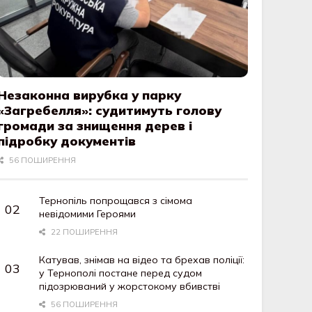
Незаконна вирубка у парку
«Загребелля»: судитимуть голову
громади за знищення дерев і
підробку документів
56 ПОШИРЕННЯ
Тернопіль попрощався з сімома
невідомими Героями
22 ПОШИРЕННЯ
Катував, знімав на відео та брехав поліції:
у Тернополі постане перед судом
підозрюваний у жорстокому вбивстві
56 ПОШИРЕННЯ