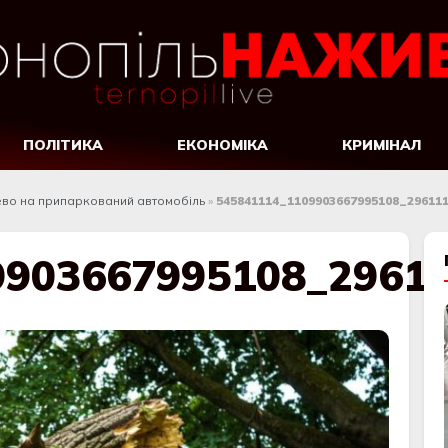
ПОЛІТИКА
ЕКОНОМІКА
КРИМІНАЛ
рево на припаркований автомобіль
»
545841114_1109903667995108_29611
9903667995108_2961