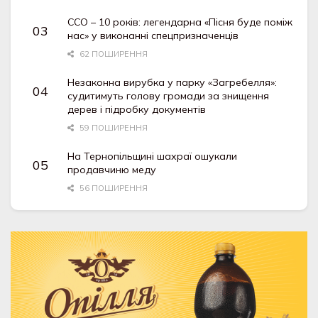
ССО – 10 років: легендарна «Пісня буде поміж
нас» у виконанні спецпризначенців
62 ПОШИРЕННЯ
Незаконна вирубка у парку «Загребелля»:
судитимуть голову громади за знищення
дерев і підробку документів
59 ПОШИРЕННЯ
На Тернопільщині шахраї ошукали
продавчиню меду
56 ПОШИРЕННЯ