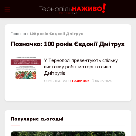
Головна
»
100 років Євдокії Дмітрух
Позначка:
100 років Євдокії Дмітрух
У Тернополі презентують спільну
виставку робіт матері та сина
Дмітрухів
ОПУБЛІКОВАНО
НАЖИВО!
06.05.2026
Популярне сьогодні