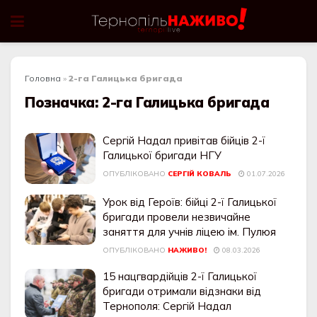
Головна
»
2-га Галицька бригада
Позначка:
2-га Галицька бригада
Сергій Надал привітав бійців 2-ї
Галицької бригади НГУ
ОПУБЛІКОВАНО
СЕРГІЙ КОВАЛЬ
01.07.2026
Урок від Героїв: бійці 2-ї Галицької
бригади провели незвичайне
заняття для учнів ліцею ім. Пулюя
ОПУБЛІКОВАНО
НАЖИВО!
08.03.2026
15 нацгвардійців 2-ї Галицької
бригади отримали відзнаки від
Тернополя: Сергій Надал