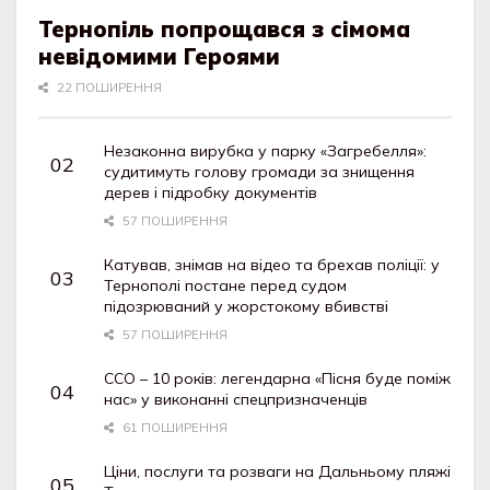
Тернопіль попрощався з сімома
невідомими Героями
22 ПОШИРЕННЯ
Незаконна вирубка у парку «Загребелля»:
судитимуть голову громади за знищення
дерев і підробку документів
57 ПОШИРЕННЯ
Катував, знімав на відео та брехав поліції: у
Тернополі постане перед судом
підозрюваний у жорстокому вбивстві
57 ПОШИРЕННЯ
ССО – 10 років: легендарна «Пісня буде поміж
нас» у виконанні спецпризначенців
61 ПОШИРЕННЯ
Ціни, послуги та розваги на Дальньому пляжі