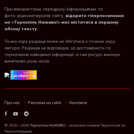
При використанні, передруку інформаційних та
фото-,відеоматеріалів сайту,
відкрите гіперпосилання
на «Тернопіль Наживо!» має міститися в першому
абзаці тексту
.
Точка зору редакції може не збігатися з точкою зору
автора. Редакція не відповідає за достовірність та
тлумачення наведеної інформації, а сам ресурс виконує
винятково роль носія.
Про нас
Реклама на сайті
Контакти
© 2015 – 2025
Тернопіль НАЖИВО
- актуальні новини Тернополя та
Тернопільщини.