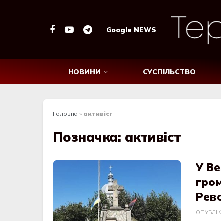
Google NEWS
НОВИНИ
СУСПІЛЬСТВО
Головна
»
активіст
Позначка:
активіст
У Ве
гром
Рево
ОПУБЛІ