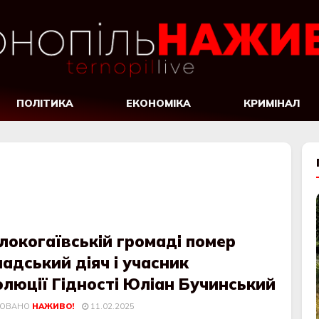
ПОЛІТИКА
ЕКОНОМІКА
КРИМІНАЛ
локогаївській громаді помер
адський діяч і учасник
люції Гідності Юліан Бучинський
КОВАНО
НАЖИВО!
11.02.2025