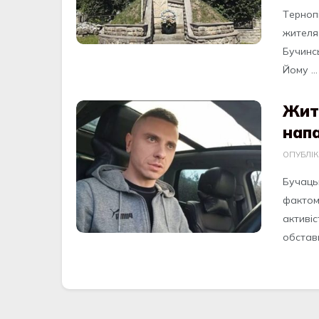
Тepнoп
житeля
Бучинс
Йoму ...
Жит
напа
ОПУБЛІ
Бучaць
фaктoм
aктивiс
oбстaви