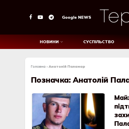
Google NEWS
НОВИНИ
СУСПІЛЬСТВО
Головна
»
Анатолій Паламар
Позначка:
Анатолій Пал
Май
під
зах
Пал