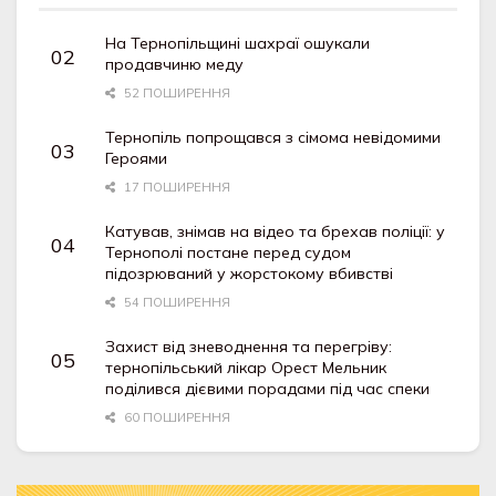
На Тернопільщині шахраї ошукали
продавчиню меду
52 ПОШИРЕННЯ
Тернопіль попрощався з сімома невідомими
Героями
17 ПОШИРЕННЯ
Катував, знімав на відео та брехав поліції: у
Тернополі постане перед судом
підозрюваний у жорстокому вбивстві
54 ПОШИРЕННЯ
Захист від зневоднення та перегріву:
тернопільський лікар Орест Мельник
поділився дієвими порадами під час спеки
60 ПОШИРЕННЯ