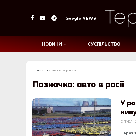
Google NEWS
НОВИНИ
СУСПІЛЬСТВО
Головна
»
авто в росії
Позначка:
авто в росії
У ро
випу
ОПУБЛІ
Через 