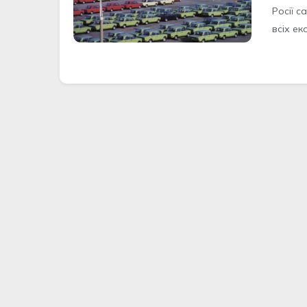
Росії 
всіх еко