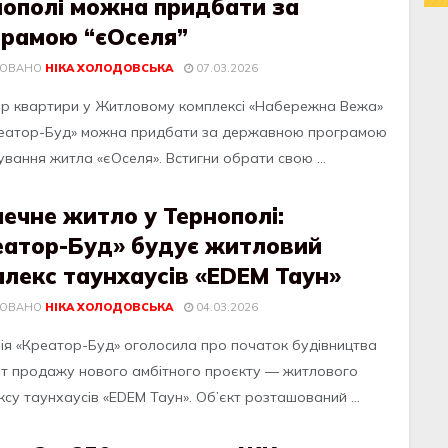
нополі можна придбати за
грамою “єОселя”
КОВАНО
НІКА ХОЛОДОВСЬКА
07.03.2026
ер квартири у Житловому комплексі «Набережна Вежа»
реатор-Буд» можна придбати за державною програмою
вання житла «єОселя». Встигни обрати свою ...
ечне житло у Тернополі:
еатор-Буд» будує житловий
лекс таунхаусів «EDEM Таун»
КОВАНО
НІКА ХОЛОДОВСЬКА
04.03.2026
ія «Креатор-Буд» оголосила про початок будівництва
рт продажу нового амбітного проєкту — житлового
су таунхаусів «EDEM Таун». Об’єкт розташований ...