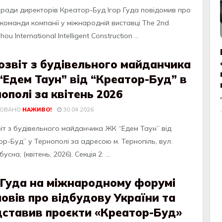
 ради директорів Креатор-Буд Ігор Гуда повідомив про
команди компанії у міжнародній виставці The 2nd
u International Intelligent Construction ...
озвіт з будівельного майданчика
Едем Таун” від “Креатор-Буд” в
ополі за квітень 2026
КОВАНО
НАЖИВО!
30.04.2026
іт з будівельного майданчика ЖК “Едем Таун” від
р-Буд” у Тернополі за адресою м. Тернопіль, вул.
сна, (квітень, 2026). Секція 2: ...
 Гуда на міжнародному форумі
овів про відбудову України та
дставив проєкти «Креатор-Буд»