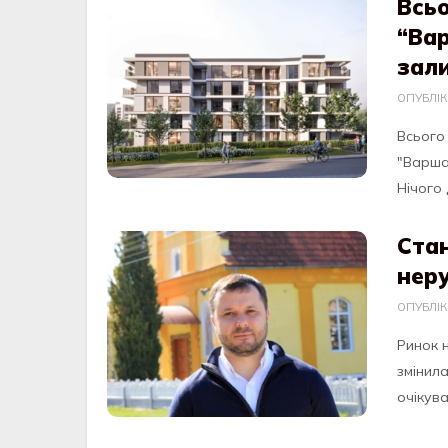
Всьо
“Вар
зал
ОПУБЛІ
Всього
"Варша
Нічого 
Ста
неру
ОПУБЛІ
Ринок 
змінила
очікува