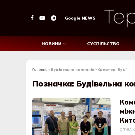
Google NEWS
НОВИНИ
СУСПІЛЬСТВО
Головна
»
Будівельна компанія “Креатор-Буд”
Позначка:
Будівельна ко
Ком
між
Кит
ОПУБЛІ