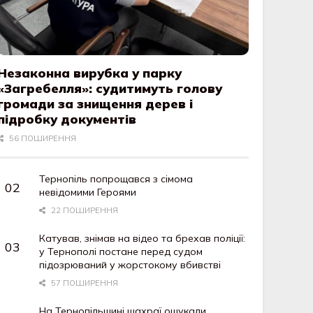
Незаконна вирубка у парку
«Загребелля»: судитимуть голову
громади за знищення дерев і
підробку документів
56 ПОШИРЕННЯ
Тернопіль попрощався з сімома
невідомими Героями
22 ПОШИРЕННЯ
Катував, знімав на відео та брехав поліції:
у Тернополі постане перед судом
підозрюваний у жорстокому вбивстві
57 ПОШИРЕННЯ
На Тернопільщині шахраї ошукали