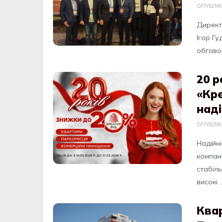
ОПУБЛІ
Директ
Ігор Г
обговор
20 р
«Кр
наді
ОПУБЛІ
Надійні
компан
стабіль
високі ..
Ква