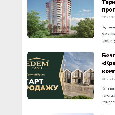
Тер
про
ОПУБЛІ
Відтеп
від «К
кредиту
Безп
«Кр
комп
ОПУБЛІ
Компан
та ста
комплек