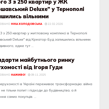
го 3 з 250 квартир у ЖК
шавський Deluxe” у Тернополі
ишились вільними
КОВАНО
НІКА ХОЛОДОВСЬКА
22.02.2026
 3 з 250 квартир у житловому комплексі в Тернополі
вський Deluxe" від Креатор-Буд залишились вільними.
дивного, адже тут ...
ндарти майбутнього ринку
хомості від Ігоря Гуди
КОВАНО
НАЖИВО!
09.11.2025
нерухомості в Україні переживає трансформацію: війна
 не тільки попит і підходи до будівництва, а й
ння самих покупців. ...