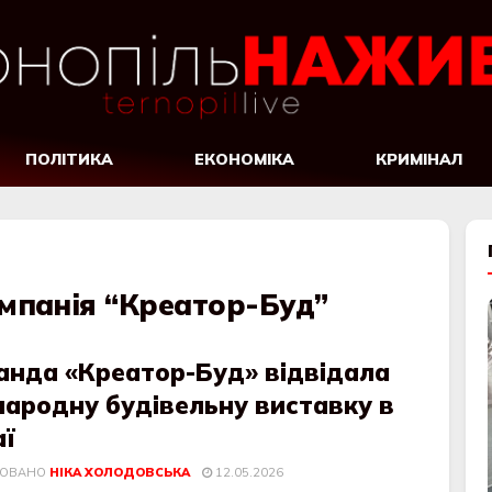
ПОЛІТИКА
ЕКОНОМІКА
КРИМІНАЛ
мпанія “Креатор-Буд”
анда «Креатор-Буд» відвідала
народну будівельну виставку в
аї
КОВАНО
НІКА ХОЛОДОВСЬКА
12.05.2026