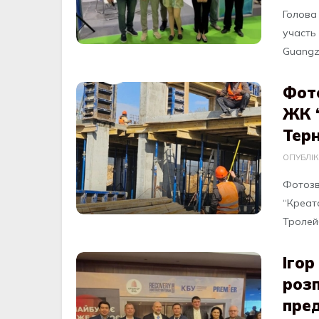
Голова
участь 
Guangzho
Фот
ЖК “
Терн
ОПУБЛІ
Фотозв
“Креато
Тролейбу
Ігор
розп
пре