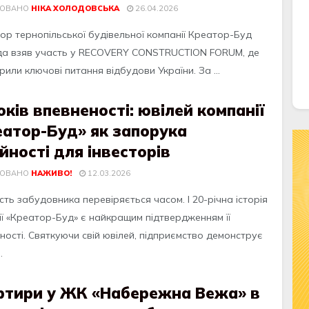
КОВАНО
НІКА ХОЛОДОВСЬКА
26.04.2026
ор тернопільської будівельної компанії Креатор-Буд
уда взяв участь у RECOVERY CONSTRUCTION FORUM, де
или ключові питання відбудови України. За ...
оків впевненості: ювілей компанії
еатор-Буд» як запорука
йності для інвесторів
КОВАНО
НАЖИВО!
12.03.2026
сть забудовника перевіряється часом. І 20-річна історія
ії «Креатор-Буд» є найкращим підтвердженням її
ності. Святкуючи свій ювілей, підприємство демонструє
.
ртири у ЖК «Набережна Вежа» в