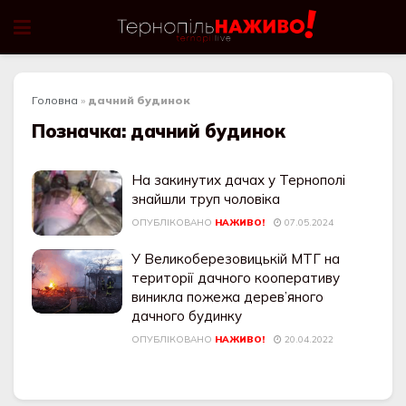
Головна
»
дачний будинок
Позначка:
дачний будинок
На закинутих дачах у Тернополі
знайшли труп чоловіка
ОПУБЛІКОВАНО
НАЖИВО!
07.05.2024
У Великоберезовицькій МТГ на
території дачного кооперативу
виникла пожежа дерев’яного
дачного будинку
ОПУБЛІКОВАНО
НАЖИВО!
20.04.2022