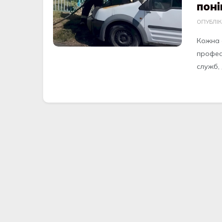
поні
ОПУБЛІ
Кожна 
професі
служб, д