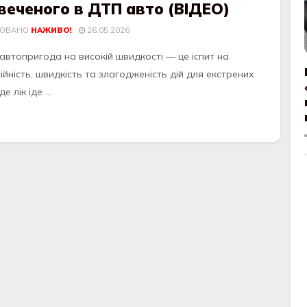
веченого в ДТП авто (ВІДЕО)
КОВАНО
НАЖИВО!
26.05.2026
автопригода на високій швидкості — це іспит на
йність, швидкість та злагодженість дій для екстрених
е лік іде ...