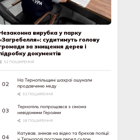
Незаконна вирубка у парку
«Загребелля»: судитимуть голову
громади за знищення дерев і
підробку документів
52 ПОШИРЕННЯ
На Тернопільщині шахраї ошукали
продавчиню меду
53 ПОШИРЕННЯ
Тернопіль попрощався з сімома
невідомими Героями
18 ПОШИРЕННЯ
Катував, знімав на відео та брехав поліції:
у Тернополі постане перед судом