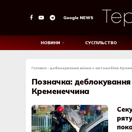
Google NEWS
НОВИНИ
СУСПІЛЬСТВО
Головна
»
деблокування жінки з автомобіля Крем
Позначка:
деблокування 
Кременеччина
Секу
рят
пока