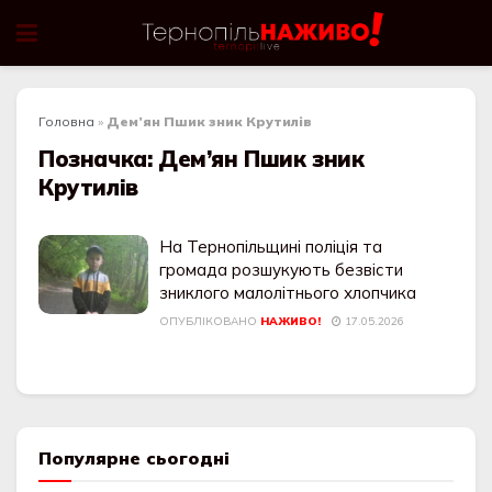
Головна
»
Дем’ян Пшик зник Крутилів
Позначка:
Дем’ян Пшик зник
Крутилів
На Тернопільщині поліція та
громада розшукують безвісти
зниклого малолітнього хлопчика
ОПУБЛІКОВАНО
НАЖИВО!
17.05.2026
Популярне сьогодні