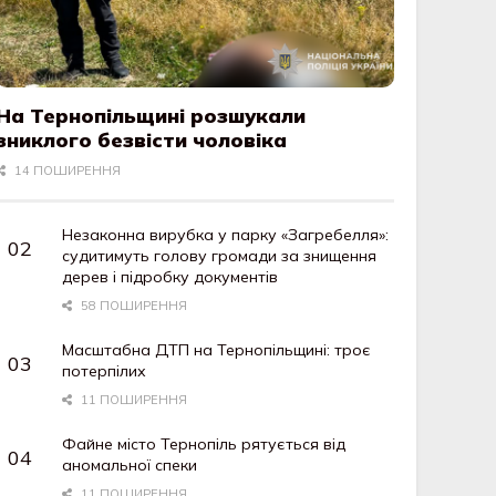
На Тернопільщині розшукали
зниклого безвісти чоловіка
14 ПОШИРЕННЯ
Незаконна вирубка у парку «Загребелля»:
судитимуть голову громади за знищення
дерев і підробку документів
58 ПОШИРЕННЯ
Масштабна ДТП на Тернопільщині: троє
потерпілих
11 ПОШИРЕННЯ
Файне місто Тернопіль рятується від
аномальної спеки
11 ПОШИРЕННЯ