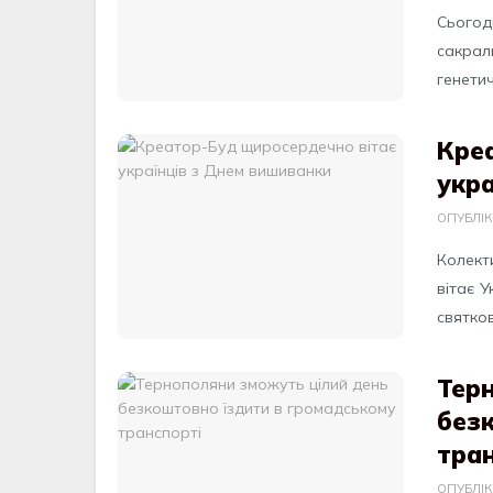
Сьогод
сакрал
генетич
Кре
укр
ОПУБЛІ
Колект
вітає У
святков
Тер
без
тран
ОПУБЛІ