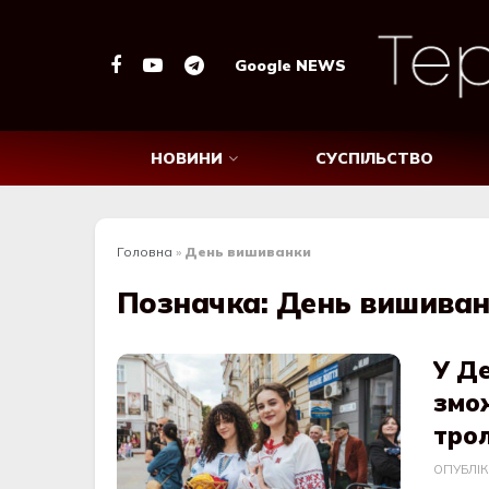
Google NEWS
НОВИНИ
СУСПІЛЬСТВО
Головна
»
День вишиванки
Позначка:
День вишива
У Д
змо
тро
ОПУБЛІ