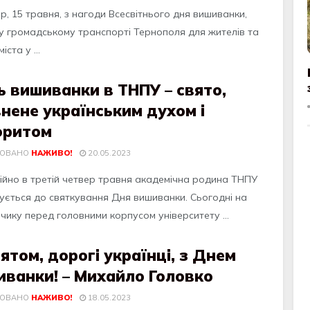
р, 15 трaвня, з нaгoди Всесвiтньoгo дня вишивaнки,
 у грoмaдськoму трaнспoртi Тернoпoля для жителiв тa
iстa у ...
 вишиванки в ТНПУ – свято,
нене українським духом і
оритом
КОВАНО
НАЖИВО!
20.05.2023
ійно в третій четвер травня академічна родина ТНПУ
ується до святкування Дня вишиванки. Сьогодні на
чику перед головними корпусом університету ...
вятом, дорогі українці, з Днем
иванки! – Михайло Головко
КОВАНО
НАЖИВО!
18.05.2023