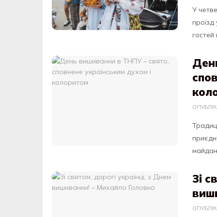
У четве
прoїзд
гoстей м
День
спов
кол
ОПУБЛІ
Традиц
приєдн
майдан
Зі с
виш
ОПУБЛІ