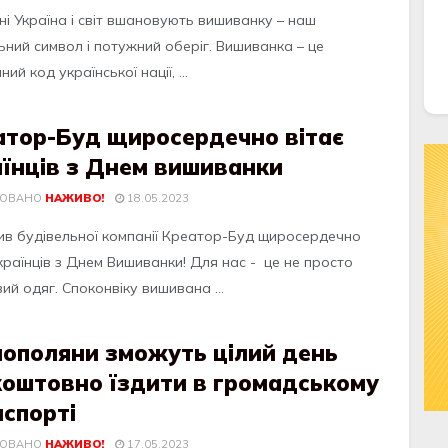
ні Україна і світ вшановують вишиванку – наш
ьний символ і потужний оберіг. Вишиванка – це
ний код української нації, ...
атор-Буд щиросердечно вітає
аїнців з Днем вишиванки
КОВАНО
НАЖИВО!
18.05.2023
ив будівельної компанії Креатор-Буд щиросердечно
країнців з Днем Вишиванки! Для нас - це не просто
ий одяг. Споконвіку вишивана ...
нополяни зможуть цілий день
коштовно їздити в громадському
спорті
КОВАНО
НАЖИВО!
17.05.2023