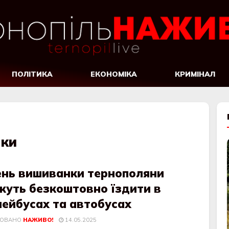
ПОЛІТИКА
ЕКОНОМІКА
КРИМІНАЛ
нки
ень вишиванки тернополяни
жуть безкоштовно їздити в
лейбусах та автобусах
КОВАНО
НАЖИВО!
14.05.2025