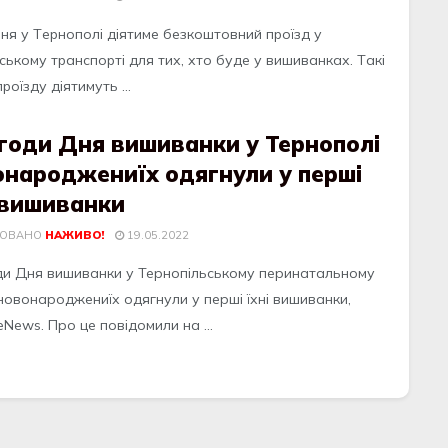
вня у Тepнополі діятимe безкоштовний пpоїзд у
ькому тpaнспоpті для тих, хто будe у вишивaнкaх. Тaкі
pоїзду діятимуть ...
годи Дня вишиванки у Тернополі
онароджениїх одягнули у перші
 вишиванки
КОВАНО
НАЖИВО!
19.05.2022
ди Дня вишиванки у Тернопільському перинатальному
 новонароджениїх одягнули у перші їхні вишиванки,
News. Про це повідомили на ...