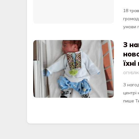
18 тpa
гpомaдс
умови п
З на
нов
їхні
ОПУБЛІ
З наго
центрі
пише Te