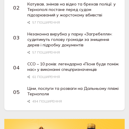
Катував, знімав на відео та брехав поліції: у
Тернополі постане перед судом
підозрюваний у жорстокому вбивстві
57 ПОШИРЕННЯ
Незаконна вирубка у парку «Загребелля»:
судитимуть голову громади за знищення
дерев і підробку документів
57 ПОШИРЕННЯ
ССО – 10 років: легендарна «Пісня буде поміж
нас» у виконанні спецпризначенців
61 ПОШИРЕННЯ
Ціни, послуги та розваги на Дальньому пляжі
Тернополя
494 ПОШИРЕННЯ