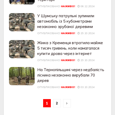
ОПУБЛІКОВАНО
НАЖИВО!
06.12.2024
У Шумську патрульні зупинили
автомобіль із 5 кубометрами
незаконно зрубаної деревини
ОПУБЛІКОВАНО
НАЖИВО!
29.10.2024
Жінка з Кременця втратила майже
5 тисяч гривень, коли намагалася
купити дрова через інтернет
ОПУБЛІКОВАНО
НАЖИВО!
29.10.2024
На Тернопільщині через недбалість
лісника незаконно вирубали 70
дерев
ОПУБЛІКОВАНО
НАЖИВО!
03.10.2024
1
2