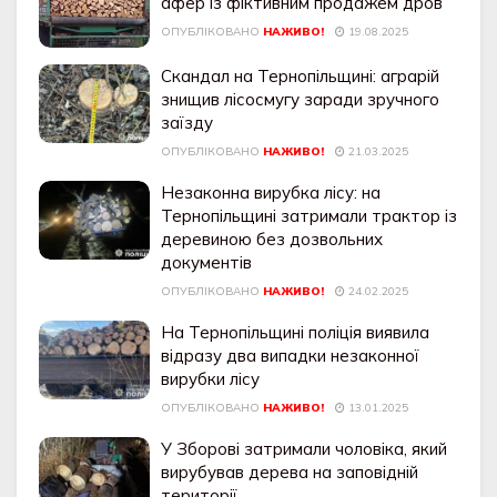
афер із фіктивним продажем дров
ОПУБЛІКОВАНО
НАЖИВО!
19.08.2025
Скандал на Тернопільщині: аграрій
знищив лісосмугу заради зручного
заїзду
ОПУБЛІКОВАНО
НАЖИВО!
21.03.2025
Незаконна вирубка лісу: на
Тернопільщині затримали трактор із
деревиною без дозвольних
документів
ОПУБЛІКОВАНО
НАЖИВО!
24.02.2025
На Тернопільщині поліція виявила
відразу два випадки незаконної
вирубки лісу
ОПУБЛІКОВАНО
НАЖИВО!
13.01.2025
У Зборові затримали чоловіка, який
вирубував дерева на заповідній
території