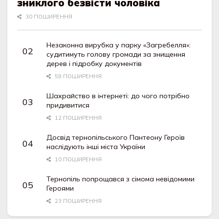
зниклого безвісти чоловіка
30 ПОШИРЕННЯ
Незаконна вирубка у парку «Загребелля»:
судитимуть голову громади за знищення
дерев і підробку документів
59 ПОШИРЕННЯ
Шахрайство в інтернеті: до чого потрібно
придивитися
12 ПОШИРЕННЯ
Досвід тернопільського Пантеону Героїв
наслідують інші міста України
10 ПОШИРЕННЯ
Тернопіль попрощався з сімома невідомими
Героями
23 ПОШИРЕННЯ