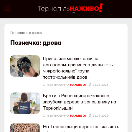
Головна
»
дрова
Позначка:
дрова
Привозили менше, аніж за
договором: припинено діяльність
міжрегіональної групи
постачальників дров
ОПУБЛІКОВАНО
НАЖИВО!
21.06.2026
Брати з Рівненщини незаконно
вирубали дерева в заповіднику на
Тернопільщині
ОПУБЛІКОВАНО
НАЖИВО!
21.08.2025
На Тернопільщині зростає кількість