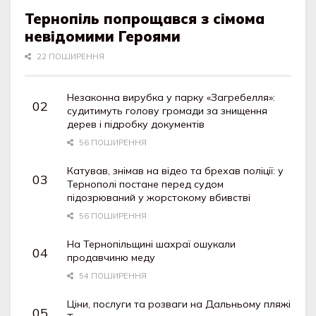
Тернопіль попрощався з сімома
невідомими Героями
22 ПОШИРЕННЯ
Незаконна вирубка у парку «Загребелля»:
судитимуть голову громади за знищення
дерев і підробку документів
56 ПОШИРЕННЯ
Катував, знімав на відео та брехав поліції: у
Тернополі постане перед судом
підозрюваний у жорстокому вбивстві
56 ПОШИРЕННЯ
На Тернопільщині шахраї ошукали
продавчиню меду
54 ПОШИРЕННЯ
Ціни, послуги та розваги на Дальньому пляжі