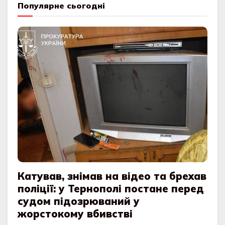
Популярне сьогодні
Катував, знімав на відео та брехав
поліції: у Тернополі постане перед
судом підозрюваний у
жорстокому вбивстві