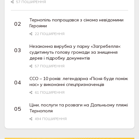
57 ПОШИРЕННЯ
Тернопіль попрощався з сімома невідомими
Героями
22 ПОШИРЕННЯ
Незаконна вирубка у парку «Загребелля»:
судитимуть голову громади за знищення
дерев і підробку документів
57 ПОШИРЕННЯ
ССО – 10 років: легендарна «Пісня буде поміж
нас» у виконанні спецпризначенців
61 ПОШИРЕННЯ
Ціни, послуги та розваги на Дальньому пляжі
Тернополя
494 ПОШИРЕННЯ