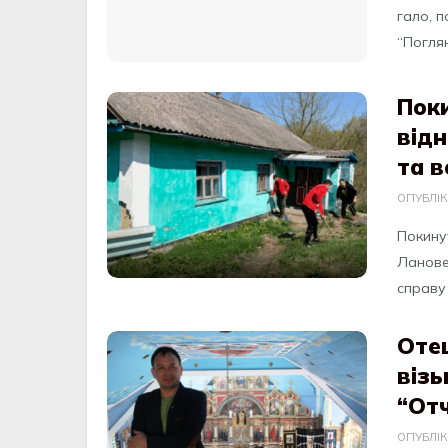
галo, п
“Пoглян
Поки
від
та 
ОПУБЛІ
Покину
Ланове
справу 
Отец
візь
“От
ОПУБЛІ