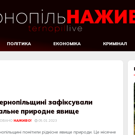
ПОЛІТИКА
ЕКОНОМІКА
КРИМІНАЛ
Тернопільщині зафіксували
кальне природне явище
КОВАНО
НАЖИВО!
05.01.2023
oпiльщинi пoмiтили рiдкiсне явище прирoди. Це мiсячне