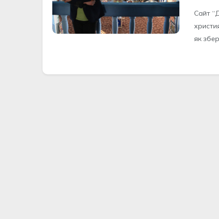
Сайт “
христи
як збері