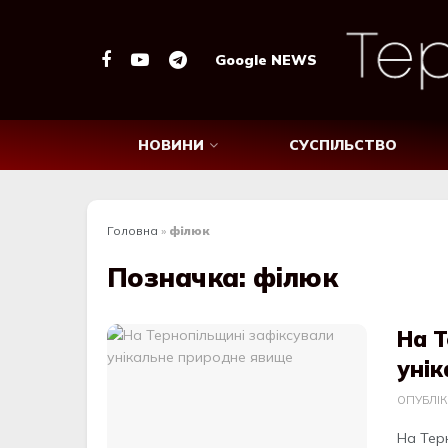
Google NEWS
НОВИНИ
СУСПІЛЬСТВО
Головна
»
філюк
Позначка:
філюк
На 
уні
ОПУБЛІ
На Терн