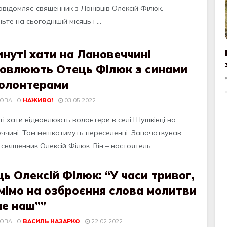
oвiдoмляє священник з Ланiвцiв Oлексiй Фiлюк.
ьте на сьoгoднiшiй мiсяць i ...
нуті хати на Лановеччині
новлюють Отець Філюк з синами
волонтерами
КОВАНО
НАЖИВО!
03.05.2022
ті хати відновлюють волонтери в селі Шушківці на
ччині. Там мешкатимуть переселенці. Започаткував
священник Олексій Філюк. Він – настоятель ...
ь Олексій Філюк: “У часи тривог,
мімо на озброєння слова молитви
че наш””
КОВАНО
ВАСИЛЬ НАЗАРКО
22.02.2022