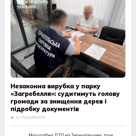
Незаконна вирубка у парку
«Загребелля»: судитимуть голову
громади за знищення дерев і
підробку документів
57 ПОШИРЕННЯ
Масштабна ДТП на Тернопільщині: троє