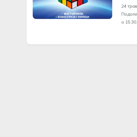
24 тра
Подоля
о 15:30