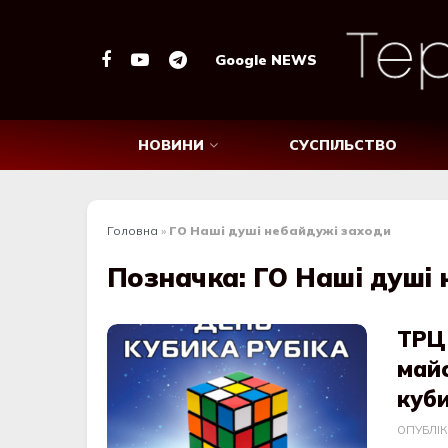
Google NEWS
НОВИНИ
СУСПІЛЬСТВО
Головна
»
ГО Наші душі небайдужі заходи
Позначка:
ГО Наші душі 
ТРЦ
май
куби
ОПУБЛІ