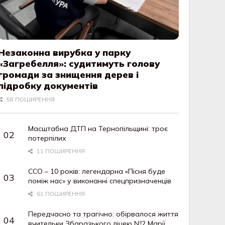
Незаконна вирубка у парку
«Загребелля»: судитимуть голову
громади за знищення дерев і
підробку документів
58 ПОШИРЕННЯ
Масштабна ДТП на Тернопільщині: троє
потерпілих
11 ПОШИРЕННЯ
ССО – 10 років: легендарна «Пісня буде
поміж нас» у виконанні спецпризначенців
61 ПОШИРЕННЯ
Передчасно та трагічно: обірвалося життя
вчительки Збаразького ліцею №2 Марії