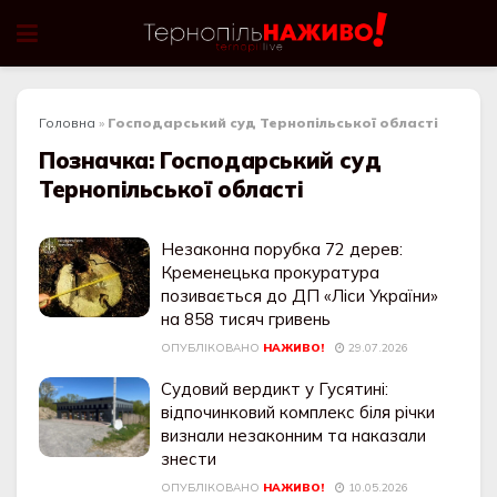
Головна
»
Господарський суд Тернопільської області
Позначка:
Господарський суд
Тернопільської області
Незаконна порубка 72 дерев:
Кременецька прокуратура
позивається до ДП «Ліси України»
на 858 тисяч гривень
ОПУБЛІКОВАНО
НАЖИВО!
29.07.2026
Судовий вердикт у Гусятині:
відпочинковий комплекс біля річки
визнали незаконним та наказали
знести
ОПУБЛІКОВАНО
НАЖИВО!
10.05.2026