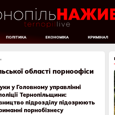
ПОЛІТИКА
ЕКОНОМІКА
КРИМІНАЛ
и
ьської області порноофіси
ки у Головному управлінні
оліції Тернопільщини:
івництво підрозділу підозрюють
риманні порнобізнесу