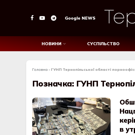
Google NEWS
НОВИНИ
СУСПІЛЬСТВО
Головна
»
ГУНП Тернопільської області порноофіс
Позначка:
ГУНП Тернопіл
Обшу
Нацп
кер
в ут