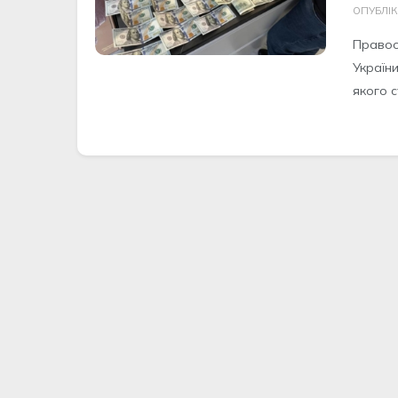
ОПУБЛІ
Правоо
Україн
якого с