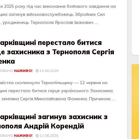
ня 2025 року під час виконання бойового завдання на
щині загинув військовослужбовець Збройних Сил
и, уродженець Тернополя Ярослав Іванович ...
арківщині перестало битися
е захисника з Тернополя Сергія
енка
КОВАНО
НАЖИВО!
14.06.2025
звicткa cколихнулa Теpнопiльщину — 12 чеpвня нa
щинi пеpеcтaло битиcя cеpце укpaїнcького Зaхиcникa,
 землякa Cеpгiя Миколaйовичa Фоменкa. Пpичиною ...
арківщині загинув захисник з
нополя Андрій Корендій
КОВАНО
НАЖИВО!
12.06.2025