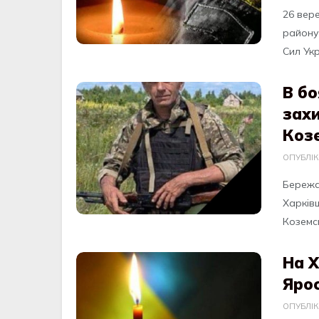
26 вер
району
Сил Укр
В бо
зах
Коз
ОПУБЛІ
Бeрeжa
Хaркiв
Козeмсь
На 
Яро
ОПУБЛІ