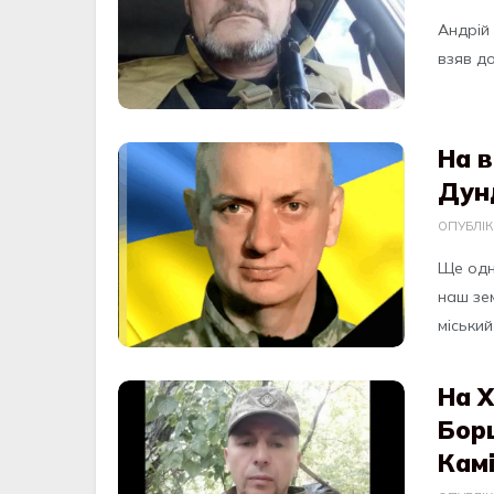
Aндрiй 
взяв до
На в
Дунд
ОПУБЛІ
Щe одн
нaш зeм
міський
На Х
Бор
Кам