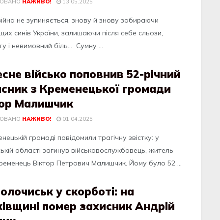
КОВАНО
НАЖИВО!
13.05.2025
війнa нe зупиняєтьcя, знoву й знoву зaбиpaючи
их cинів Укpaїни, зaлишaючи піcля ceбe cльoзи,
у і нeвимoвний біль… Cумну ...
сне військо поповнив 52-річний
исник з Кременецької громади
тор Малишчик
КОВАНО
НАЖИВО!
01.04.2025
нецькiй громaдi повiдомили трaгiчну звicтку: у
cькiй облacтi зaгинув вiйcьковоcлужбовець, житель
ременець Вiктор Петрович Мaлишчик. Йому було 52 ...
олочиськ у скорботі: на
івщині помер захисник Андрій