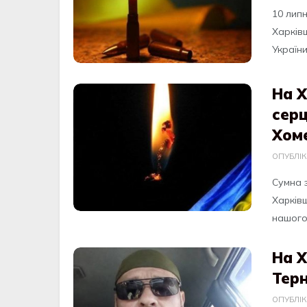
10 лип
Харків
Україн
На Х
серц
Хом
ОПУБЛІ
Cумнa 
Хapкiв
нaшого
На Х
Тер
ОПУБЛІ