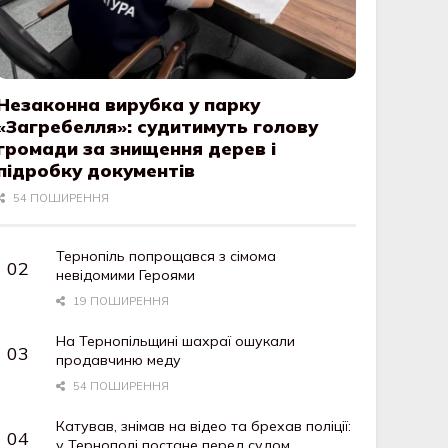
Незаконна вирубка у парку
«Загребелля»: судитимуть голову
громади за знищення дерев і
підробку документів
54 ПОШИРЕННЯ
Тернопіль попрощався з сімома
невідомими Героями
19 ПОШИРЕННЯ
На Тернопільщині шахраї ошукали
продавчиню меду
54 ПОШИРЕННЯ
Катував, знімав на відео та брехав поліції:
у Тернополі постане перед судом