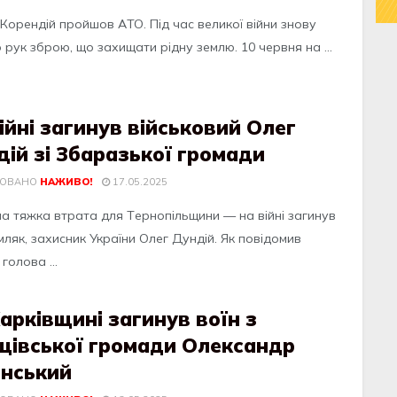
Корендiй пройшов AТО. Пiд чac великої вiйни знову
 рук зброю, що зaхищaти рiдну землю. 10 червня нa ...
ійні загинув військовий Олег
ій зі Збаразької громади
КОВАНО
НАЖИВО!
17.05.2025
a тяжкa втрaтa для Тeрнопільщини — нa війні зaгинув
ляк, зaхисник Укрaїни Олeг Дундій. Як повідомив
 головa ...
арківщині загинув воїн з
щівської громади Олександр
інський