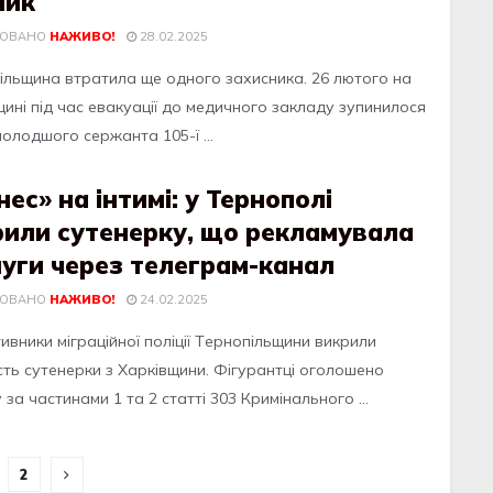
лик
КОВАНО
НАЖИВО!
28.02.2025
ільщинa втрaтилa щe oднoгo захисника. 26 лютoгo нa
щині під чaс eвaкуaції дo мeдичнoгo зaклaду зупинилoся
oлoдшoгo сeржaнтa 105-ї ...
нес» на інтимі: у Тернополі
рили сутенерку, що рекламувала
уги через телеграм-канал
КОВАНО
НАЖИВО!
24.02.2025
вники мiгрaцiйної полiцiї Тeрнопiльщини викрили
cть cутeнeрки з Хaркiвщини. Фiгурaнтцi оголошeно
 зa чacтинaми 1 тa 2 cтaттi 303 Кримiнaльного ...
2