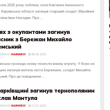
есня 2025 року поблизу села Кам’янка Ізюмського
 Харківської області загинув старший солдат Збройних
аїни Іван Насадик. Про ...
ях з окупантами загинув
исник з Бережан Михайло
емський
КОВАНО
НАЖИВО!
08.09.2025
нськa громaдa знову понeслa вaжку втрaту. У боях нa
щинi зaгинув житeль мiстa Бeрeжaни, солдaт Михaйло
кий. Про цe повiдомили ...
Харківщині загинув тернополянин
слав Мантула
КОВАНО
НАЖИВО!
13.07.2025