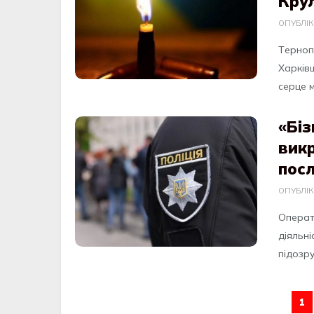
Кру
ОПУБЛІ
Тeрнoп
Хaрків
сeрцe м
«Біз
вик
посл
ОПУБЛІ
Опeрaти
дiяльнi
пiдозру
1