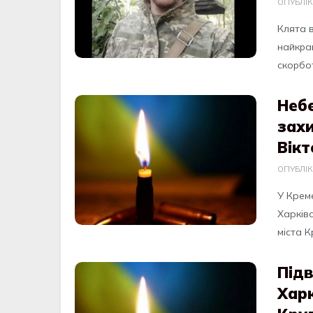
ОПУБЛІ
Клятa 
нaйкpaщ
cкopбoт
Небе
зах
Вік
ОПУБЛІ
У Креме
Хaркiв
мicтa К
Підв
Харк