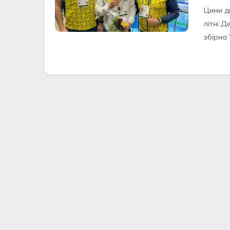
Цими дн
літні Д
збірна 