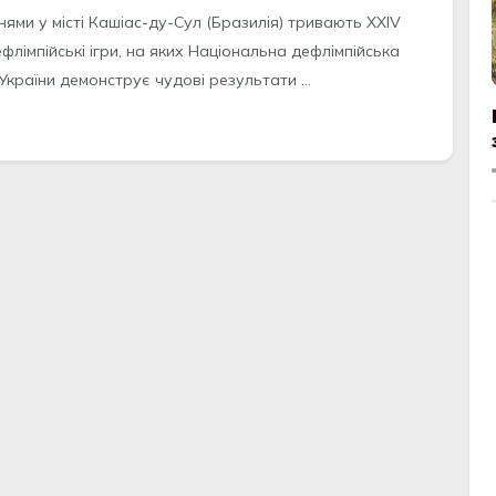
ями у місті Кашіас-ду-Сул (Бразилія) тривають XXIV
ефлімпійські ігри, на яких Національна дефлімпійська
України демонструє чудові результати ...