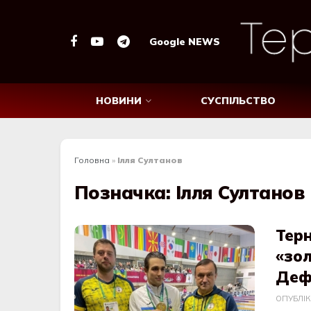
Google NEWS
НОВИНИ
СУСПІЛЬСТВО
Головна
»
Ілля Султанов
Позначка:
Ілля Султанов
Тер
«зол
Дефл
ОПУБЛІ