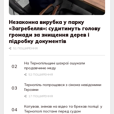
Незаконна вирубка у парку
«Загребелля»: судитимуть голову
громади за знищення дерев і
підробку документів
51 ПОШИРЕННЯ
На Тернопільщині шахраї ошукали
продавчиню меду
52 ПОШИРЕННЯ
Тернопіль попрощався з сімома невідомими
Героями
17 ПОШИРЕННЯ
Катував, знімав на відео та брехав поліції: у
Тернополі постане перед судом